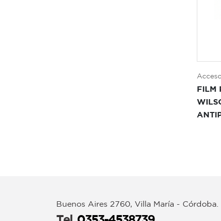
Acceso
FILM
WILS
ANTI
Buenos Aires 2760, Villa María - Córdoba.
Tel.
0353-4538739