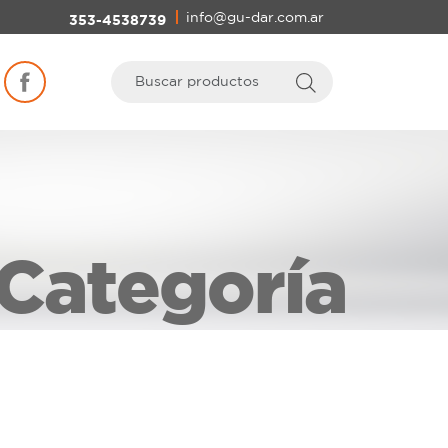
info@gu-dar.com.ar
353-4538739
Categoría