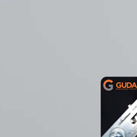
tidos
dad