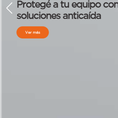
Certificación obteni
calidad, mismos refle