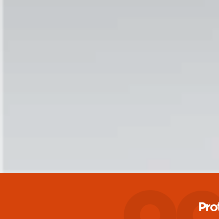
oc
Pro