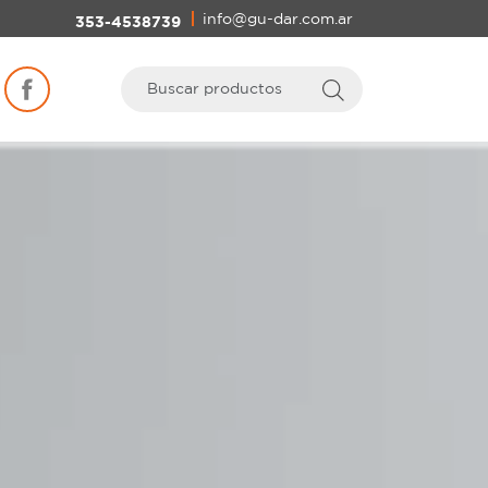
info@gu-dar.com.ar
353-4538739