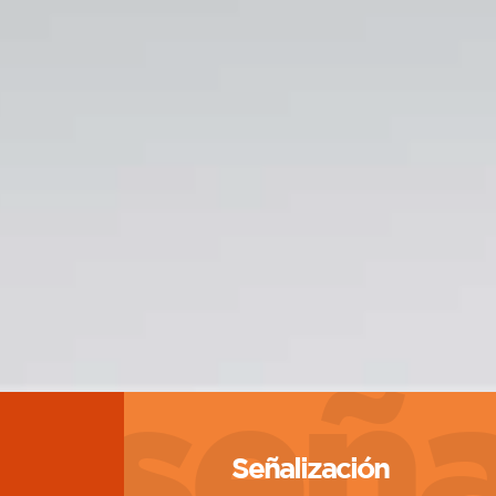
señ
Señalización