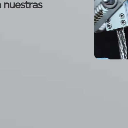
da. Más
jos.