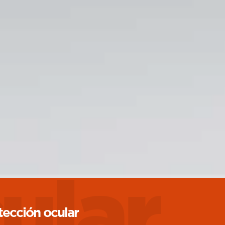
ular
tección ocular